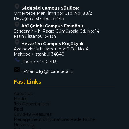
Sâdâbâd Campus Sütlüce:
Örnektepe Mah. İmrahor Cad. No: 88/2
Beyoğlu / İstanbul 34445
Ahî Çelebi Campus Eminönü:
Sarıdemir Mh. Ragıp Gümüşpala Cd. No: 14
Fatih / İstanbul 34134
Hezarfen Campus Küçükyalı:
Aydınevler Mh. İsmet İnönü Cd. No: 4
Maltepe / İstanbul 34840
Phone:
444 0 413
E-Mail:
bilgi@ticaret.edu.tr
Fast Links
About Us
Media
Job Opportunites
Ppdl
Covid-19 Measures
Management of Donations Made to the
Universiity