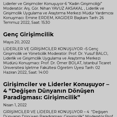
Liderler ve Girişimciler Konuşuyor-6 “Kadın Girişimciliği”
Moderatör: Arş. Gör. Nihan YAVUZ AKSAKAL , Liderlik ve
Girişimcilik Uygulama ve Araştırma Merkezi Müdür Yardımcısı
Konuşmacı: Emine ERDEM, KAGİDER Başkanı Tarih: 26
Temmuz 2022, Saat: 15:30
Genç Girişimcilik
Mayıs 20, 2022
LİDERLER VE GİRİŞİMCİLER KONUŞUYOR –5 Genç
Girişimcilik ve Yöneticilik Moderatör: Prof. Dr. Yusuf BALCI,
Liderlik ve Girişimcilik Uygulama ve Araştırma Merkezi
Müdürü Konuşmacı: Prof. Dr. Ömer BOLAT, İstanbul Ticaret
Üniversitesi İşletme Fakültesi Öğretim Üyesi Tarih: 02
Haziran 2022, Saat: 14:00
Girişimciler ve Liderler Konuşuyor –
4 “Değişen Dünyanın Dönüşen
Paradigması: Girişimcilik”
Nisan 1, 2022
GİRİŞİMCİLER VE LİDERLER KONUŞUYOR – 4 “Değişen
Dünyanın Dönüşen Paradigması: Girişimcilik” Moderatör:Prof.