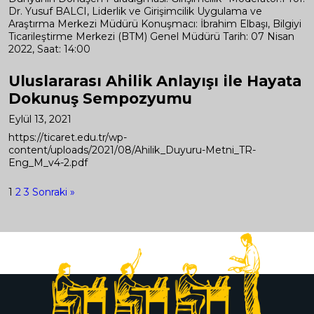
Dr. Yusuf BALCI, Liderlik ve Girişimcilik Uygulama ve
Araştırma Merkezi Müdürü Konuşmacı: İbrahim Elbaşı, Bilgiyi
Ticarileştirme Merkezi (BTM) Genel Müdürü Tarih: 07 Nisan
2022, Saat: 14:00
Uluslararası Ahilik Anlayışı ile Hayata
Dokunuş Sempozyumu
Eylül 13, 2021
https://ticaret.edu.tr/wp-
content/uploads/2021/08/Ahilik_Duyuru-Metni_TR-
Eng_M_v4-2.pdf
Yazı
1
2
3
Sonraki »
gezinmesi