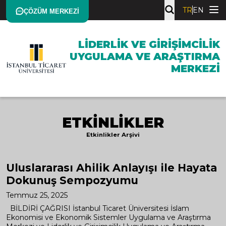
TR
EN
ÇÖZÜM MERKEZI
LIDERLIK VE GIRIŞIMCILIK
UYGULAMA VE ARAŞTIRMA
MERKEZI
ETKINLIKLER
Etkinlikler Arşivi
Uluslararası Ahilik Anlayışı ile Hayata
Dokunuş Sempozyumu
Temmuz 25, 2025
BİLDİRİ ÇAĞRISI İstanbul Ticaret Üniversitesi İslam
Ekonomisi ve Ekonomik Sistemler Uygulama ve Araştırma