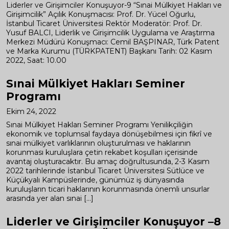
Liderler ve Girişimciler Konuşuyor-9 “Sınai Mülkiyet Hakları ve
Girişimcilik” Açılık Konuşmacısı: Prof. Dr. Yücel Oğurlu,
İstanbul Ticaret Üniversitesi Rektör Moderatör: Prof. Dr.
Yusuf BALCI, Liderlik ve Girişimcilik Uygulama ve Araştırma
Merkezi Müdürü Konuşmacı: Cemil BAŞPINAR, Türk Patent
ve Marka Kurumu (TÜRKPATENT) Başkanı Tarih: 02 Kasım
2022, Saat: 10.00
Sınai Mülkiyet Hakları Seminer
Programı
Ekim 24, 2022
Sınai Mülkiyet Hakları Seminer Programı Yenilikçiliğin
ekonomik ve toplumsal faydaya dönüşebilmesi için fikrî ve
sınai mülkiyet varlıklarının oluşturulması ve haklarının
korunması kuruluşlara çetin rekabet koşulları içerisinde
avantaj oluşturacaktır. Bu amaç doğrultusunda, 2-3 Kasım
2022 tarihlerinde İstanbul Ticaret Üniversitesi Sütlüce ve
Küçükyalı Kampüslerinde, günümüz iş dünyasında
kuruluşların ticari haklarının korunmasında önemli unsurlar
arasında yer alan sınai […]
Liderler ve Girişimciler Konuşuyor –8