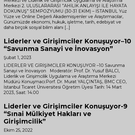
Merkezi ve Liderlik ve Girişimcilik Uygulama ve Araştırma
Merkezi 2. ULUSLARARASI ”AHİLİK ANLAYIŞI İLE HAYATA
DOKUNUŞ” SEMPOZYUMU (30-31 EKİM) – İSTANBUL Yüz
Yüze ve Online Değerli Akademisyenler ve Araştırmacılar,
Günümüzde ekonomi, hukuk, işletme, tarih, edebiyat ve
daha birçok sosyal bilim alanı […]
Liderler ve Girişimciler Konuşuyor–10
“Savunma Sanayi ve İnovasyon”
Şubat 1, 2023
LİDERLER VE GİRİŞİMCİLER KONUŞUYOR –10 Savunma
Sanayi ve İnovasyon Moderatör: Prof. Dr. Yusuf BALCI,
Liderlik ve Girişimcilik Uygulama ve Araştırma Merkezi
Müdürü Konuşmacı:Porf. Dr. Murat YALÇINTAŞ, BMC CEO,
İstanbul Ticaret Üniversitesi Öğretim Üyesi Tarih: 14 Mart
2023, Saat: 14.00
Liderler ve Girişimciler Konuşuyor-9
“Sınai Mülkiyet Hakları ve
Girişimcilik”
Ekim 25, 2022