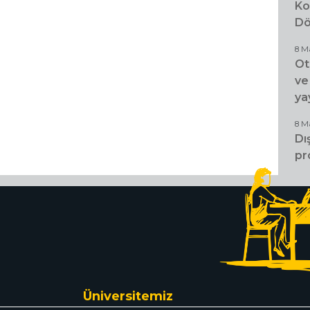
Ko
Dö
8 M
Ot
ve
ya
8 M
Dı
pr
Üniversitemiz