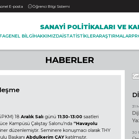
sonel E-posta
Öğrenci Bilgi Sistemi
SANAYI POLITIKALARI VE K
FA
GENEL BILGI
HAKKIMIZDA
İSTATISTIKLER
ARAŞTIRMALAR
PR
HABERLER
ileşme
D
31 
Di
(SPKM) 18
Aralık Salı
günü
11:30-13:00
saatleri
Ya
ütlüce Kampüsü Çalıştay Salonu’nda
“Havayolu
iner düzenlemiştir. Seminere konuşmacı olarak THY
30 
rulu Başkanı
Abdulkerim ÇAY
katılmıştır.