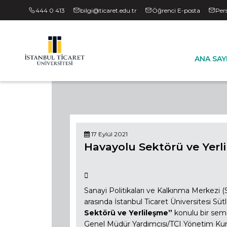
444 0 413
bilgi@ticaret.edu.tr
Öğrenci E-posta
Per
ANA SAY
17 Eylül 2021
Havayolu Sektörü ve Yerl
Sanayi Politikaları ve Kalkınma Merkezi 
arasında İstanbul Ticaret Üniversitesi S
Sektörü ve Yerlileşme”
konulu bir sem
Genel Müdür Yardımcısı/TCI Yönetim Ku