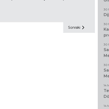
Ün
30 
Di
30 
Sonraki
Ka
pr
30 
Sa
Me
30 
Sa
Me
14 
Te
D
14 