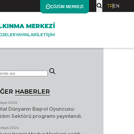
TR
EN
ÇÖZÜM MERKEZI
ALKINMA MERKEZI
OJELER
YAYINLAR
İLETIŞIM
İĞER
HABERLER
Mayıs 2024
jital Dünyanın Başrol Oyuncusu:
zılım Sektörü programı yayınlandı.
Mayıs 2024