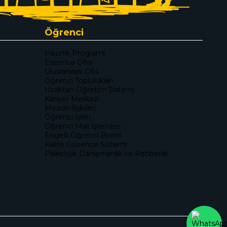
Öğrenci
Hazırlık Programı
Erasmus Ofisi
Uluslararası Ofis
Öğrenci Toplulukları
Uzaktan Öğretim Sistemi
Kariyer Merkezi
Mezun İlişkileri
Öğrenci İşleri
Öğrenci Mali İşlemleri
Engelli Öğrenci Birimi
Kalite Güvence Sistemi
Psikolojik Danışmanlık ve Rehberlik