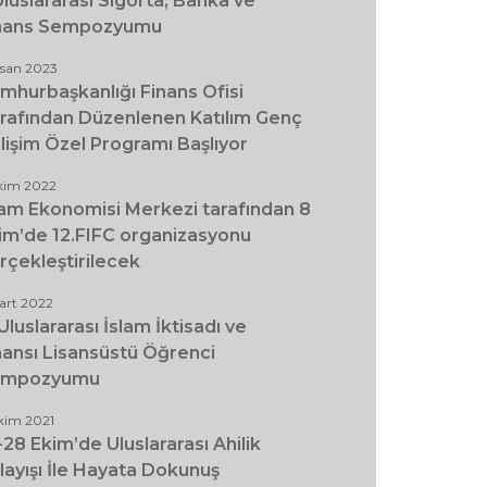
Uluslararası Sigorta, Banka ve
nans Sempozyumu
isan 2023
mhurbaşkanlığı Finans Ofisi
rafından Düzenlenen Katılım Genç
lişim Özel Programı Başlıyor
kim 2022
lam Ekonomisi Merkezi tarafından 8
im’de 12.FIFC organizasyonu
rçekleştirilecek
art 2022
.Uluslararası İslam İktisadı ve
nansı Lisansüstü Öğrenci
empozyumu
Ekim 2021
-28 Ekim’de Uluslararası Ahilik
layışı İle Hayata Dokunuş