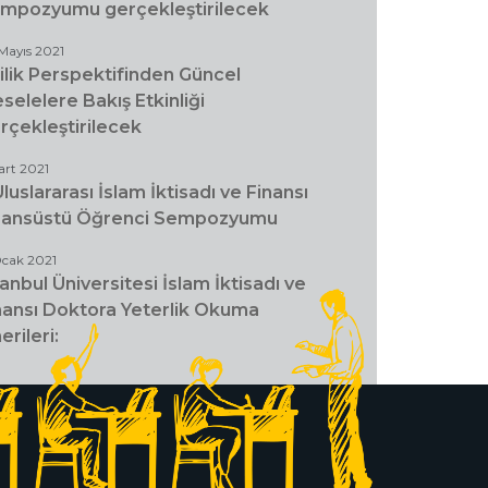
mpozyumu gerçekleştirilecek
Mayıs 2021
ilik Perspektifinden Güncel
selelere Bakış Etkinliği
rçekleştirilecek
art 2021
.Uluslararası İslam İktisadı ve Finansı
sansüstü Öğrenci Sempozyumu
Ocak 2021
tanbul Üniversitesi İslam İktisadı ve
nansı Doktora Yeterlik Okuma
erileri: