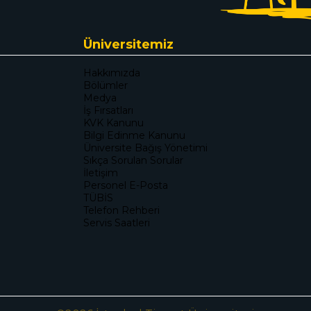
Üniversitemiz
Hakkımızda
Bölümler
Medya
İş Fırsatları
KVK Kanunu
Bilgi Edinme Kanunu
Üniversite Bağış Yönetimi
Sıkça Sorulan Sorular
İletişim
Personel E-Posta
TÜBİS
Telefon Rehberi
Servis Saatleri