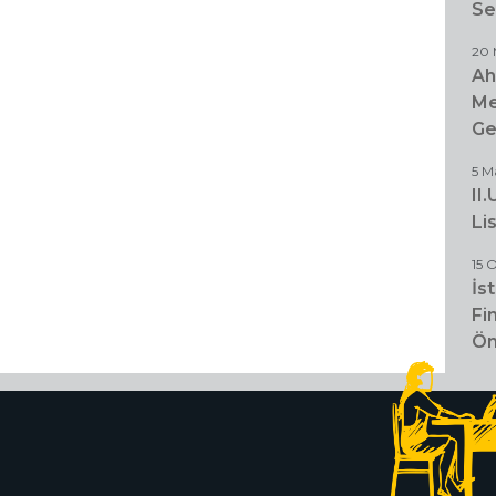
Se
20 
Ah
Me
Ge
5 M
II
Li
15 
İs
Fi
Ön