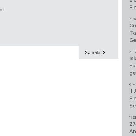
2.
Fi
ir.
3 N
Cu
Ta
Ge
Sonraki
3 E
İs
Ek
ge
9 M
III
Fi
S
11 
27
An