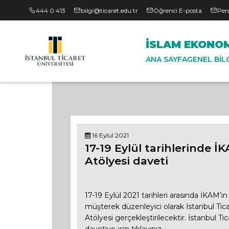
444 0 413
bilgi@ticaret.edu.tr
Öğrenci E-posta
Per
İSLAM EKONOM
ANA SAYFA
GENEL BIL
16 Eylül 2021
17-19 Eylül tarihlerinde İ
Atölyesi daveti
17-19 Eylül 2021 tarihleri arasında İKAM’ı
müşterek düzenleyici olarak İstanbul Ticar
Atölyesi gerçekleştirilecektir. İstanbul Ti