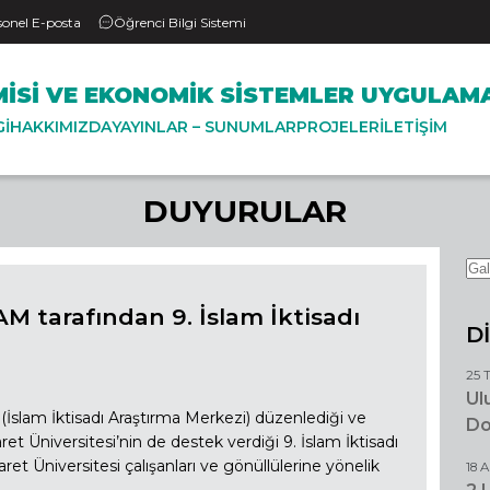
sonel E-posta
Öğrenci Bilgi Sistemi
ISI VE EKONOMIK SISTEMLER UYGULAM
GI
HAKKIMIZDA
YAYINLAR – SUNUMLAR
PROJELER
İLETIŞIM
DUYURULAR
KAM tarafından 9. İslam İktisadı
D
25 
Ul
n (İslam İktisadı Araştırma Merkezi) düzenlediği ve
Do
et Üniversitesi’nin de destek verdiği 9. İslam İktisadı
caret Üniversitesi çalışanları ve gönüllülerine yönelik
18 