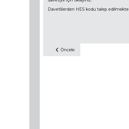
davetiye için
tıklayınız.
Davetlilerden HES kodu talep edilmekted
Önceki