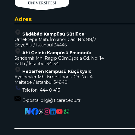
Adres
Sâdâbâd Kampüsü Sütlüce:
Örnektepe Mah. İmrahor Cad. No: 88/2
Beyoğlu / İstanbul 34445
Ahî Çelebi Kampüsü Eminönü:
Sarıdemir Mh. Ragıp Gümüşpala Cd. No: 14
Fatih / İstanbul 34134
Hezarfen Kampüsü Küçükyalı:
Aydınevler Mh. İsmet İnönü Cd. No: 4
Maltepe / İstanbul 34840
Telefon:
444 0 413
E-posta:
bilgi@ticaret.edu.tr