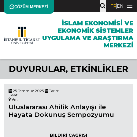
TR
EN
ÇÖZÜM MERKEZI
İSLAM EKONOMISI VE
EKONOMIK SISTEMLER
UYGULAMA VE ARAŞTIRMA
MERKEZI
DUYURULAR
,
ETKINLIKLER
25 Temmuz 2025
Tarih:
Saat:
Yer:
Uluslararası Ahilik Anlayışı ile
Hayata Dokunuş Sempozyumu
BİLDİRİ ÇAĞRISI