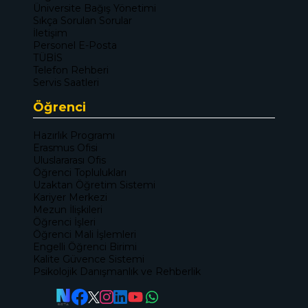
Üniversite Bağış Yönetimi
Sıkça Sorulan Sorular
İletişim
Personel E-Posta
TÜBİS
Telefon Rehberi
Servis Saatleri
Öğrenci
Hazırlık Programı
Erasmus Ofisi
Uluslararası Ofis
Öğrenci Toplulukları
Uzaktan Öğretim Sistemi
Kariyer Merkezi
Mezun İlişkileri
Öğrenci İşleri
Öğrenci Mali İşlemleri
Engelli Öğrenci Birimi
Kalite Güvence Sistemi
Psikolojik Danışmanlık ve Rehberlik