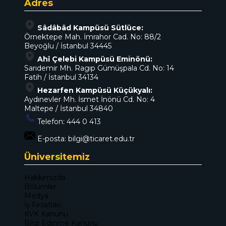
Adres
Sâdâbâd Kampüsü Sütlüce:
Örnektepe Mah. İmrahor Cad. No: 88/2
Beyoğlu / İstanbul 34445
Ahî Çelebi Kampüsü Eminönü:
Sarıdemir Mh. Ragıp Gümüşpala Cd. No: 14
Fatih / İstanbul 34134
Hezarfen Kampüsü Küçükyalı:
Aydınevler Mh. İsmet İnönü Cd. No: 4
Maltepe / İstanbul 34840
Telefon:
444 0 413
E-posta:
bilgi@ticaret.edu.tr
Üniversitemiz
Hakkımızda
Bölümler
Medya
İş Fırsatları
KVK Kanunu
Bilgi Edinme Kanunu