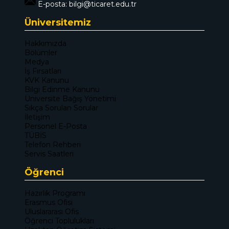
E-posta:
bilgi@ticaret.edu.tr
Üniversitemiz
Hakkımızda
Bölümler
Medya
İş Fırsatları
KVK Kanunu
Bilgi Edinme Kanunu
Üniversite Bağış Yönetimi
Sıkça Sorulan Sorular
İletişim
Personel E-Posta
TÜBİS
Telefon Rehberi
Servis Saatleri
Öğrenci
Hazırlık Programı
Erasmus Ofisi
Uluslararası Ofis
Öğrenci Toplulukları