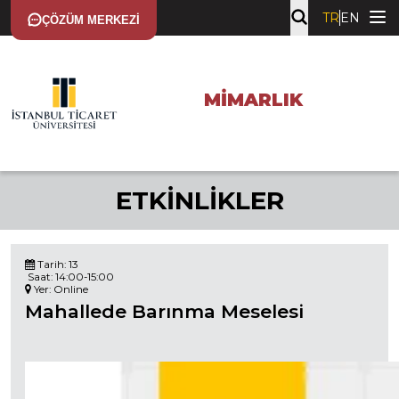
TR
EN
ÇÖZÜM MERKEZI
MIMARLIK
ETKINLIKLER
Tarih: 13
Saat: 14:00-15:00
Yer: Online
Mahallede Barınma Meselesi