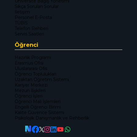
Üniversite Bağış Yönetimi
Sıkça Sorulan Sorular
İletişim
Personel E-Posta
TÜBİS
Telefon Rehberi
Servis Saatleri
Öğrenci
Hazırlık Programı
Erasmus Ofisi
Uluslararası Ofis
Öğrenci Toplulukları
Uzaktan Öğretim Sistemi
Kariyer Merkezi
Mezun İlişkileri
Öğrenci İşleri
Öğrenci Mali İşlemleri
Engelli Öğrenci Birimi
Kalite Güvence Sistemi
Psikolojik Danışmanlık ve Rehberlik