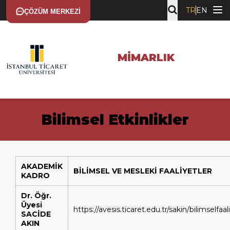
TR
EN
ÇÖZÜM MERKEZI
MIMARLIK
Bilimsel Etkinlikler
AKADEMİK
BİLİMSEL VE MESLEKİ FAALİYETLER
KADRO
Dr. Öğr.
Üyesi
https://avesis.ticaret.edu.tr/sakin/bilimselfaal
SACİDE
AKIN