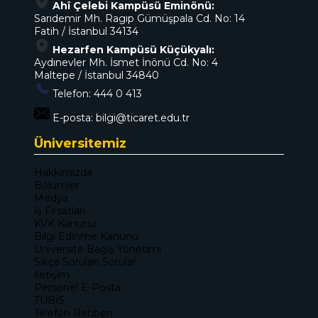
Ahî Çelebi Kampüsü Eminönü:
Sarıdemir Mh. Ragıp Gümüşpala Cd. No: 14
Fatih / İstanbul 34134
Hezarfen Kampüsü Küçükyalı:
Aydınevler Mh. İsmet İnönü Cd. No: 4
Maltepe / İstanbul 34840
Telefon:
444 0 413
E-posta:
bilgi@ticaret.edu.tr
Üniversitemiz
Hakkımızda
Bölümler
Medya
İş Fırsatları
KVK Kanunu
Bilgi Edinme Kanunu
Üniversite Bağış Yönetimi
Sıkça Sorulan Sorular
İletişim
Personel E-Posta
TÜBİS
Telefon Rehberi