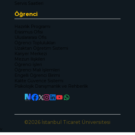
Servis Saatleri
Öğrenci
Hazırlık Programı
Erasmus Ofisi
Uluslararası Ofis
Öğrenci Toplulukları
Uzaktan Öğretim Sistemi
Kariyer Merkezi
Mezun İlişkileri
Öğrenci İşleri
Öğrenci Mali İşlemleri
Engelli Öğrenci Birimi
Kalite Güvence Sistemi
Psikolojik Danışmanlık ve Rehberlik
©2026 İstanbul Ticaret Üniversitesi
v