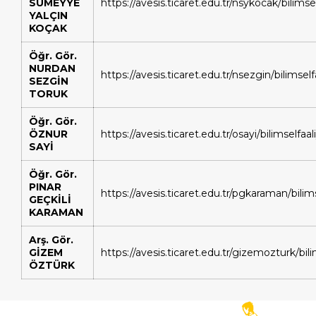
SÜMEYYE
https://avesis.ticaret.edu.tr/nsykocak/bilimsel
YALÇIN
KOÇAK
Öğr. Gör.
NURDAN
https://avesis.ticaret.edu.tr/nsezgin/bilimself
SEZGİN
TORUK
Öğr. Gör.
ÖZNUR
https://avesis.ticaret.edu.tr/osayi/bilimselfaal
SAYİ
Öğr. Gör.
PINAR
https://avesis.ticaret.edu.tr/pgkaraman/bilims
GEÇKİLİ
KARAMAN
Arş. Gör.
GİZEM
https://avesis.ticaret.edu.tr/gizemozturk/bili
ÖZTÜRK