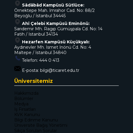
Sâdâbâd Kampüsü Sütlüce:
Örnektepe Mah. İmrahor Cad. No: 88/2
Beyoğlu / İstanbul 34445
Ahî Çelebi Kampüsü Eminönü:
Sarıdemir Mh. Ragıp Gümüşpala Cd. No: 14
Fatih / İstanbul 34134
Hezarfen Kampüsü Küçükyalı:
Aydınevler Mh. İsmet İnönü Cd. No: 4
Maltepe / İstanbul 34840
Telefon:
444 0 413
E-posta:
bilgi@ticaret.edu.tr
Üniversitemiz
Hakkımızda
Bölümler
Medya
İş Fırsatları
KVK Kanunu
Bilgi Edinme Kanunu
Üniversite Bağış Yönetimi
Sıkça Sorulan Sorular