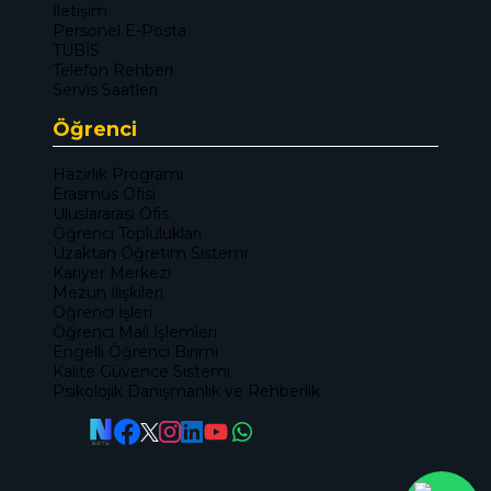
İletişim
Personel E-Posta
TÜBİS
Telefon Rehberi
Servis Saatleri
Öğrenci
Hazırlık Programı
Erasmus Ofisi
Uluslararası Ofis
Öğrenci Toplulukları
Uzaktan Öğretim Sistemi
Kariyer Merkezi
Mezun İlişkileri
Öğrenci İşleri
Öğrenci Mali İşlemleri
Engelli Öğrenci Birimi
Kalite Güvence Sistemi
Psikolojik Danışmanlık ve Rehberlik