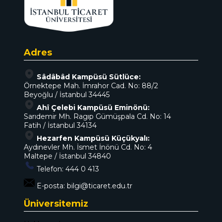
Adres
Sâdâbâd Kampüsü Sütlüce:
Örnektepe Mah. İmrahor Cad. No: 88/2
Beyoğlu / İstanbul 34445
Ahî Çelebi Kampüsü Eminönü:
Sarıdemir Mh. Ragıp Gümüşpala Cd. No: 14
Fatih / İstanbul 34134
Hezarfen Kampüsü Küçükyalı:
Aydınevler Mh. İsmet İnönü Cd. No: 4
Maltepe / İstanbul 34840
Telefon:
444 0 413
E-posta:
bilgi@ticaret.edu.tr
Üniversitemiz