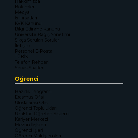
Hakkımızda
Bölümler
Medya
İş Fırsatları
KVK Kanunu
Bilgi Edinme Kanunu
Üniversite Bağış Yönetimi
Sıkça Sorulan Sorular
İletişim
Personel E-Posta
TÜBİS
Telefon Rehberi
Servis Saatleri
Öğrenci
Hazırlık Programı
Erasmus Ofisi
Uluslararası Ofis
Öğrenci Toplulukları
Uzaktan Öğretim Sistemi
Kariyer Merkezi
Mezun İlişkileri
Öğrenci İşleri
Öğrenci Mali İşlemleri