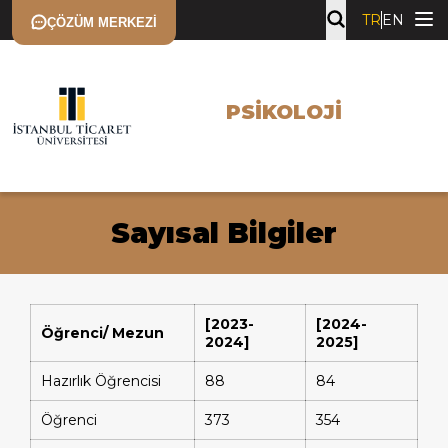
TR
EN
ÇÖZÜM MERKEZI
PSIKOLOJI
Sayısal Bilgiler
[2023-
[2024-
Öğrenci/ Mezun
2024]
2025]
Hazırlık Öğrencisi
88
84
Öğrenci
373
354