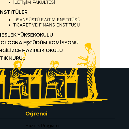
İLETİŞİM FAKÜLTESİ
ENSTİTÜLER
LİSANSÜSTÜ EĞİTİM ENSTİTÜSÜ
TİCARET VE FİNANS ENSTİTÜSU
MESLEK YÜKSEKOKULU
BOLOGNA EŞGÜDÜM KOMİSYONU
NGİLİZCE HAZIRLIK OKULU
TİK KURUL
Öğrenci
Hazırlık Programı