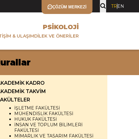
TR
EN
ÇÖZÜM MERKEZI
PSIKOLOJI
TIŞIM & ULAŞIM
DILEK VE ÖNERILER
urallar
AKADEMİK KADRO
AKADEMİK TAKVİM
FAKÜLTELER
İŞLETME FAKÜLTESİ
MÜHENDİSLİK FAKÜLTESİ
HUKUK FAKÜLTESİ
İNSAN VE TOPLUM BİLİMLERİ
FAKÜLTESİ
MİMARLIK VE TASARIM FAKÜLTESİ