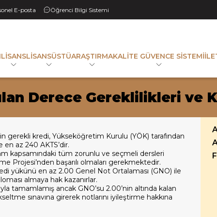
sonel E-posta
Öğrenci Bilgi Sistemi
M
LISANS
LISANSÜSTÜ
ARAŞTIRMA
KALITE GÜVENCE SISTEMI
İLE
lan Derece Gereklilikleri ve K
in gerekli kredi, Yükseköğretim Kurulu (YÖK) tarafından
e en az 240 AKTS’dir.
ram kapsamındaki tüm zorunlu ve seçmeli dersleri
irme Projesi’nden başarılı olmaları gerekmektedir.
kredi yükünü en az 2.00 Genel Not Ortalaması (GNO) ile
ploması almaya hak kazanırlar.
rıyla tamamlamış ancak GNO’su 2.00’nin altında kalan
ükseltme sınavına girerek notlarını iyileştirme hakkına