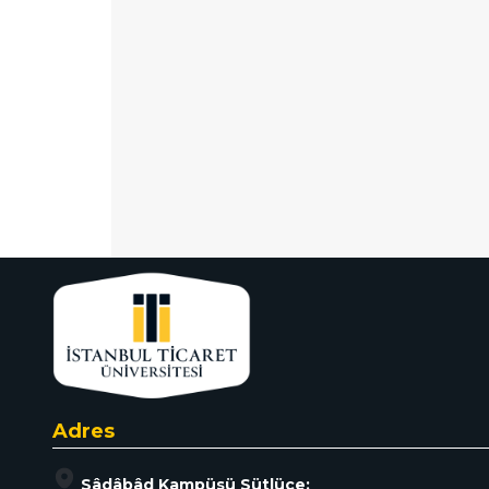
Adres
Sâdâbâd Kampüsü Sütlüce: