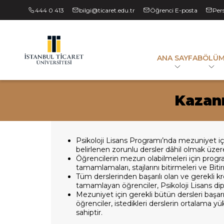
444 0 413
bilgi@ticaret.edu.tr
Öğrenci E-posta
Per
ANA SAYFA
BÖLÜ
Kazanı
Psikoloji Lisans Programı’nda mezuniyet iç
belirlenen zorunlu dersler dâhil olmak üzer
Öğrencilerin mezun olabilmeleri için prog
tamamlamaları, stajlarını bitirmeleri ve Bit
Tüm derslerinden başarılı olan ve gerekli 
tamamlayan öğrenciler, Psikoloji Lisans di
Mezuniyet için gerekli bütün dersleri başa
öğrenciler, istedikleri derslerin ortalama y
sahiptir.