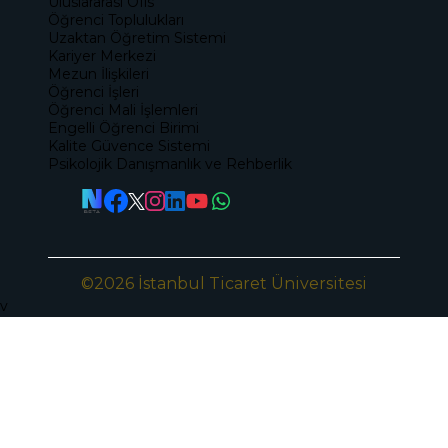
Uluslararası Ofis
Öğrenci Toplulukları
Uzaktan Öğretim Sistemi
Kariyer Merkezi
Mezun İlişkileri
Öğrenci İşleri
Öğrenci Mali İşlemleri
Engelli Öğrenci Birimi
Kalite Güvence Sistemi
Psikolojik Danışmanlık ve Rehberlik
©2026 İstanbul Ticaret Üniversitesi
v