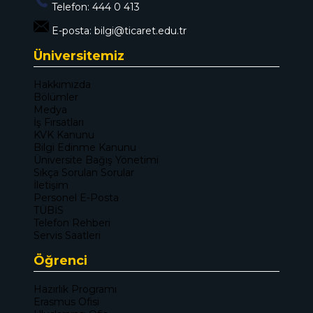
Telefon:
444 0 413
E-posta:
bilgi@ticaret.edu.tr
Üniversitemiz
Hakkımızda
Bölümler
Medya
İş Fırsatları
KVK Kanunu
Bilgi Edinme Kanunu
Üniversite Bağış Yönetimi
Sıkça Sorulan Sorular
İletişim
Personel E-Posta
TÜBİS
Telefon Rehberi
Servis Saatleri
Öğrenci
Hazırlık Programı
Erasmus Ofisi