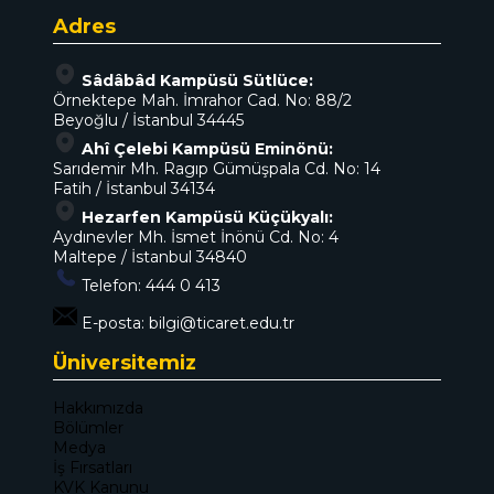
Adres
Sâdâbâd Kampüsü Sütlüce:
Örnektepe Mah. İmrahor Cad. No: 88/2
Beyoğlu / İstanbul 34445
Ahî Çelebi Kampüsü Eminönü:
Sarıdemir Mh. Ragıp Gümüşpala Cd. No: 14
Fatih / İstanbul 34134
Hezarfen Kampüsü Küçükyalı:
Aydınevler Mh. İsmet İnönü Cd. No: 4
Maltepe / İstanbul 34840
Telefon:
444 0 413
E-posta:
bilgi@ticaret.edu.tr
Üniversitemiz
Hakkımızda
Bölümler
Medya
İş Fırsatları
KVK Kanunu