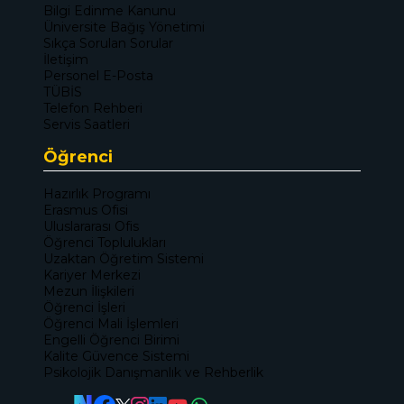
Bilgi Edinme Kanunu
Üniversite Bağış Yönetimi
Sıkça Sorulan Sorular
İletişim
Personel E-Posta
TÜBİS
Telefon Rehberi
Servis Saatleri
Öğrenci
Hazırlık Programı
Erasmus Ofisi
Uluslararası Ofis
Öğrenci Toplulukları
Uzaktan Öğretim Sistemi
Kariyer Merkezi
Mezun İlişkileri
Öğrenci İşleri
Öğrenci Mali İşlemleri
Engelli Öğrenci Birimi
Kalite Güvence Sistemi
Psikolojik Danışmanlık ve Rehberlik