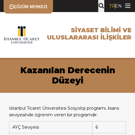
TR
EN
ÇÖZÜM MERKEZI
SIYASET BILIMI VE
ULUSLARARASI İLIŞKILER
Kazanılan Derecenin
Düzeyi
İstanbul Ticaret Üniversitesi Sosyoloji programı, lisans
seviyesinde öğrenim veren bir programdır.
AYÇ Seviyesi
6