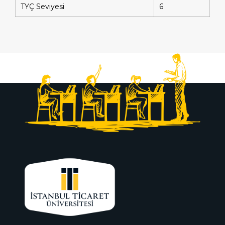
TYÇ Seviyesi
6