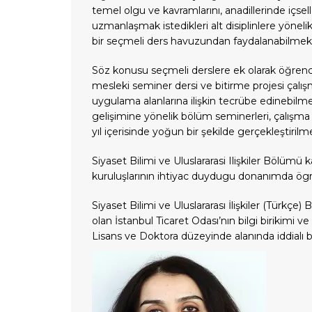
temel olgu ve kavramlarını, anadillerinde içsel
uzmanlaşmak istedikleri alt disiplinlere yönelik 
bir seçmeli ders havuzundan faydalanabilmekt
Söz konusu seçmeli derslere ek olarak öğrencile
mesleki seminer dersi ve bitirme projesi çalışma
uygulama alanlarına ilişkin tecrübe edinebilme
gelişimine yönelik bölüm seminerleri, çalışma 
yıl içerisinde yoğun bir şekilde gerçekleştirilm
Siyaset Bilimi ve Uluslararasi Ilişkiler Bölüm
kuruluşlarının ihtiyac duydugu donanımda ögr
Siyaset Bilimi ve Uluslararası İlişkiler (Türkç
olan İstanbul Ticaret Odası’nın bilgi birikimi 
Lisans ve Doktora düzeyinde alanında iddialı