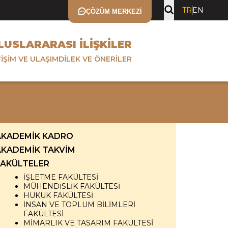
TR
EN
ÇÖZÜM MERKEZI
ULUSLARARASI İLIŞKILER
TIŞIM VE ULAŞIM
DILEK VE ÖNERILER
AKADEMİK KADRO
AKADEMİK TAKVİM
FAKÜLTELER
İŞLETME FAKÜLTESİ
MÜHENDİSLİK FAKÜLTESİ
HUKUK FAKÜLTESİ
İNSAN VE TOPLUM BİLİMLERİ
FAKÜLTESİ
MİMARLIK VE TASARIM FAKÜLTESİ