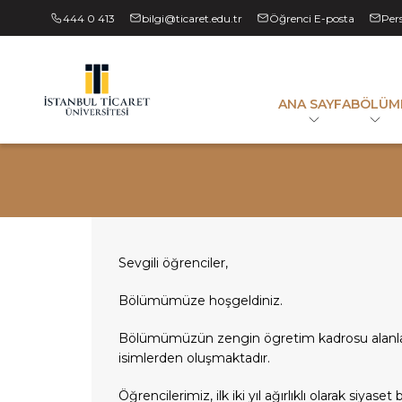
444 0 413
bilgi@ticaret.edu.tr
Öğrenci E-posta
Per
ANA SAYFA
BÖLÜM
Sevgili öğrenciler,
Bölümümüze hoşgeldiniz.
Bölümümüzün zengin ögretim kadrosu alanlar
isimlerden oluşmaktadır.
Öğrencilerimiz, ilk iki yıl ağırlıklı olarak siyaset