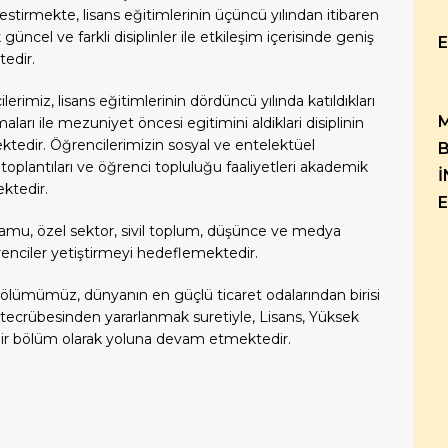
lestirmekte, lisans eğitimlerinin üçüncü yılından itibaren
güncel ve farkli disiplinler ile etkileşim içerisinde geniş
edir.
rimiz, lisans eğitimlerinin dördüncü yılında katıldıkları
ları ile mezuniyet öncesi egitimini aldiklari disiplinin
ktedir. Öğrencilerimizin sosyal ve entelektüel
toplantıları ve öğrenci topluluğu faaliyetleri akademik
İ
ektedir.
E
ü kamu, özel sektor, sivil toplum, düşünce ve medya
enciler yetiştirmeyi hedeflemektedir.
e) Bölümümüz, dünyanın en güçlü ticaret odalarından birisi
ve tecrübesinden yararlanmak suretiyle, Lisans, Yüksek
 bir bölüm olarak yoluna devam etmektedir.