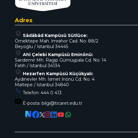
Adres
Sâdâbâd Kampüsü Sütlüce:
Örnektepe Mah. İmrahor Cad. No: 88/2
Beyoğlu / İstanbul 34445
Ahî Çelebi Kampüsü Eminönü:
Sarıdemir Mh. Ragıp Gümüşpala Cd. No: 14
Fatih / İstanbul 34134
Hezarfen Kampüsü Küçükyalı:
Aydınevler Mh. İsmet İnönü Cd. No: 4
Maltepe / İstanbul 34840
Telefon:
444 0 413
E-posta:
bilgi@ticaret.edu.tr