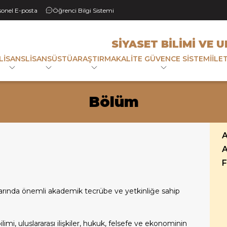
sonel E-posta
Öğrenci Bilgi Sistemi
SIYASET BILIMI VE 
LISANS
LISANSÜSTÜ
ARAŞTIRMA
KALITE GÜVENCE SISTEMI
İLE
Bölüm
ında önemli akademik tecrübe ve yetkinliğe sahip
 bilimi, uluslararası ilişkiler, hukuk, felsefe ve ekonominin