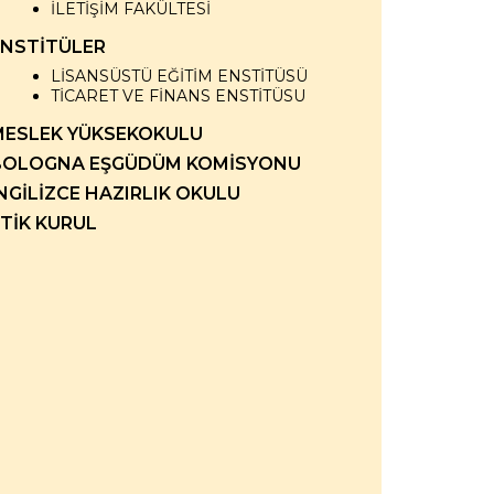
İLETİŞİM FAKÜLTESİ
ENSTİTÜLER
LİSANSÜSTÜ EĞİTİM ENSTİTÜSÜ
TİCARET VE FİNANS ENSTİTÜSU
MESLEK YÜKSEKOKULU
BOLOGNA EŞGÜDÜM KOMİSYONU
NGİLİZCE HAZIRLIK OKULU
TİK KURUL