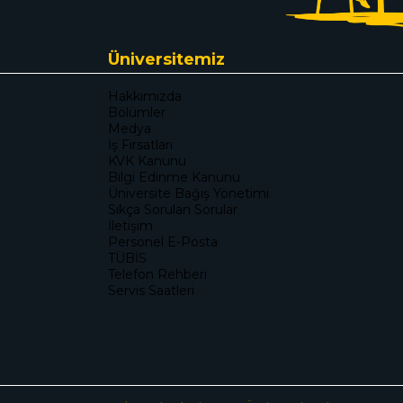
Üniversitemiz
Hakkımızda
Bölümler
Medya
İş Fırsatları
KVK Kanunu
Bilgi Edinme Kanunu
Üniversite Bağış Yönetimi
Sıkça Sorulan Sorular
İletişim
Personel E-Posta
TÜBİS
Telefon Rehberi
Servis Saatleri