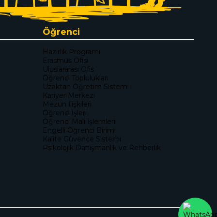
Öğrenci
Hazırlık Programı
Erasmus Ofisi
Uluslararası Ofis
Öğrenci Toplulukları
Uzaktan Öğretim Sistemi
Kariyer Merkezi
Mezun İlişkileri
Öğrenci İşleri
Öğrenci Mali İşlemleri
Engelli Öğrenci Birimi
Kalite Güvence Sistemi
Psikolojik Danışmanlık ve Rehberlik