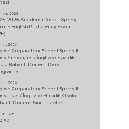
stesi
Mayıs 2026
25-2026 Academic Year – Spring
rm – English Proficiency Exam
PE)
Mart 2026
glish Preparatory School Spring II
ass Schedules / İngilizce Hazırlık
ulu Bahar II Dönemi Ders
ogramları
Mart 2026
glish Preparatory School Spring II
ass Lists / İngilizce Hazırlık Okulu
har II Dönemi Sınıf Listeleri
art 2026
ziye