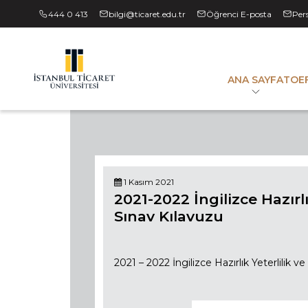
444 0 413
bilgi@ticaret.edu.tr
Öğrenci E-posta
Per
ANA SAYFA
TOEF
1 Kasım 2021
2021-2022 İngilizce Hazırl
Sınav Kılavuzu
2021 – 2022 İngilizce Hazırlık Yeterlilik 