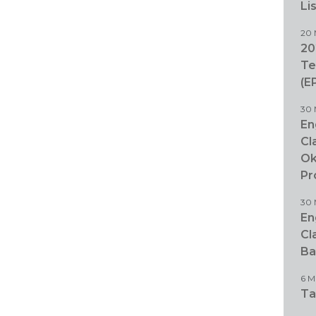
Li
20 
20
Te
(E
30 
En
Cl
Ok
Pr
30 
En
Cl
Ba
6 M
Ta