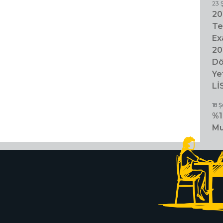
23 
20
Te
Ex
20
Dö
Ye
Lİ
18 
%1
Mu