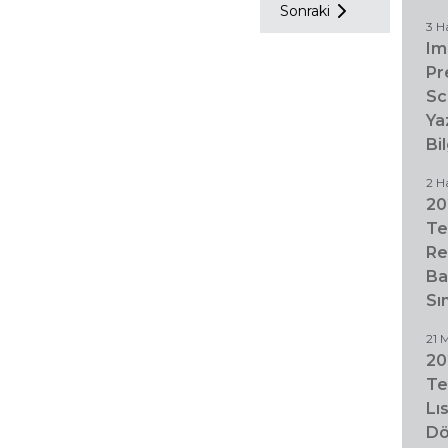
Sonraki
3 H
Im
Pr
Sc
Ya
Bi
2 H
20
Te
Re
Ba
Sı
21 
20
Te
Lı
Dö