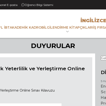
sonel E-posta
Öğrenci Bilgi Sistemi
İNGILIZC
L IBT
AKADEMİK KADRO
BİLGİLENDİRME KİTAPÇIKLARI
İŞ FIR
DUYURULAR
ık Yeterlilik ve Yerleştirme Online
D
5 H
En
ve Yerleştirme Online Sınav Kılavuzu
Sc
Ha
Pr