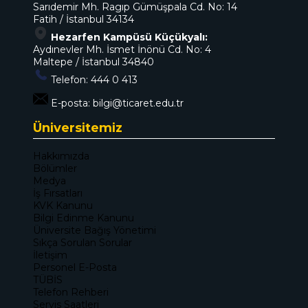
Sarıdemir Mh. Ragıp Gümüşpala Cd. No: 14
Fatih / İstanbul 34134
Hezarfen Kampüsü Küçükyalı:
Aydınevler Mh. İsmet İnönü Cd. No: 4
Maltepe / İstanbul 34840
Telefon:
444 0 413
E-posta:
bilgi@ticaret.edu.tr
Üniversitemiz
Hakkımızda
Bölümler
Medya
İş Fırsatları
KVK Kanunu
Bilgi Edinme Kanunu
Üniversite Bağış Yönetimi
Sıkça Sorulan Sorular
İletişim
Personel E-Posta
TÜBİS
Telefon Rehberi
Servis Saatleri