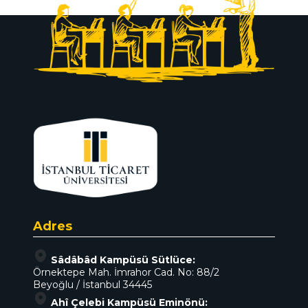
Adres
Sâdâbâd Kampüsü Sütlüce:
Örnektepe Mah. İmrahor Cad. No: 88/2
Beyoğlu / İstanbul 34445
Ahî Çelebi Kampüsü Eminönü: