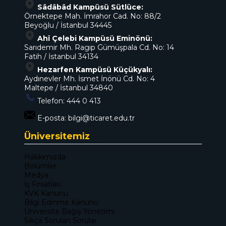
Sâdâbâd Kampüsü Sütlüce:
Örnektepe Mah. İmrahor Cad. No: 88/2
Beyoğlu / İstanbul 34445
Ahî Çelebi Kampüsü Eminönü:
Sarıdemir Mh. Ragıp Gümüşpala Cd. No: 14
Fatih / İstanbul 34134
Hezarfen Kampüsü Küçükyalı:
Aydınevler Mh. İsmet İnönü Cd. No: 4
Maltepe / İstanbul 34840
Telefon:
444 0 413
E-posta:
bilgi@ticaret.edu.tr
Üniversitemiz
Hakkımızda
Bölümler
Medya
İş Fırsatları
KVK Kanunu
Bilgi Edinme Kanunu
Üniversite Bağış Yönetimi
Sıkça Sorulan Sorular