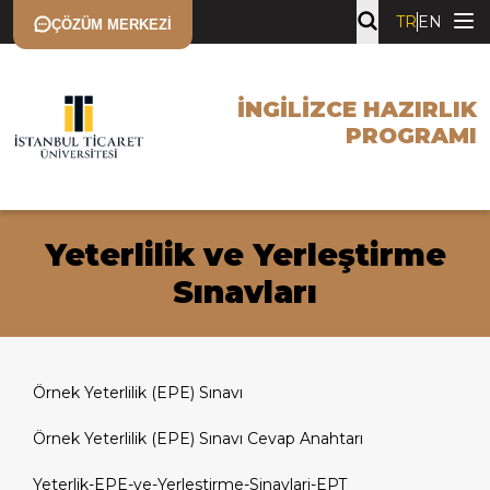
TR
EN
ÇÖZÜM MERKEZI
İNGILIZCE HAZIRLIK
PROGRAMI
Yeterlilik ve Yerleştirme
Sınavları
Örnek Yeterlilik (EPE) Sınavı
Örnek Yeterlilik (EPE) Sınavı Cevap Anahtarı
Yeterlik-EPE-ve-Yerlestirme-Sinavlari-EPT