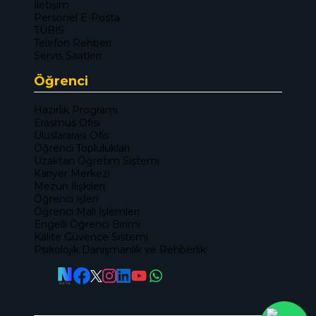
İletişim
Personel E-Posta
TÜBİS
Telefon Rehberi
Servis Saatleri
Öğrenci
Hazırlık Programı
Erasmus Ofisi
Uluslararası Ofis
Öğrenci Toplulukları
Uzaktan Öğretim Sistemi
Kariyer Merkezi
Mezun İlişkileri
Öğrenci İşleri
Öğrenci Mali İşlemleri
Engelli Öğrenci Birimi
Kalite Güvence Sistemi
Psikolojik Danışmanlık ve Rehberlik