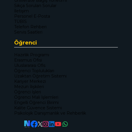
Üniversite Bağış Yönetimi
Sıkça Sorulan Sorular
İletişim
Personel E-Posta
TÜBİS
Telefon Rehberi
Servis Saatleri
Öğrenci
Hazırlık Programı
Erasmus Ofisi
Uluslararası Ofis
Öğrenci Toplulukları
Uzaktan Öğretim Sistemi
Kariyer Merkezi
Mezun İlişkileri
Öğrenci İşleri
Öğrenci Mali İşlemleri
Engelli Öğrenci Birimi
Kalite Güvence Sistemi
Psikolojik Danışmanlık ve Rehberlik