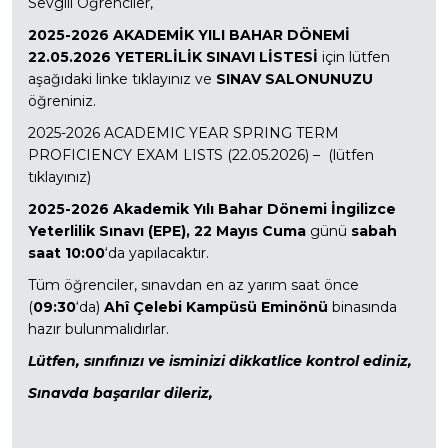
Sevgili Öğrenciler,
2025-2026 AKADEMİK YILI BAHAR DÖNEMİ
22.05.2026 YETERLİLİK SINAVI LİSTESİ
için lütfen
aşağıdaki linke tıklayınız ve
SINAV SALONUNUZU
öğreniniz.
2025-2026 ACADEMIC YEAR SPRING TERM
PROFICIENCY EXAM LISTS (22.05.2026) – (lütfen
tıklayınız)
2025-2026 Akademik Yılı Bahar Dönemi İngilizce
Yeterlilik Sınavı (EPE),
22 Mayıs Cuma
günü
sabah
saat 10:00
‘da yapılacaktır.
Tüm öğrenciler, sınavdan en az yarım saat önce
(
09:30
‘da)
Ahî Çelebi Kampüsü Eminönü
binasında
hazır bulunmalıdırlar.
Lütfen, sınıfınızı ve isminizi dikkatlice kontrol ediniz,
Sınavda başarılar dileriz,