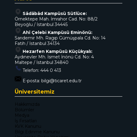
Sâdâbâd Kampüsü Sütlüce:
Örnektepe Mah. İmrahor Cad. No: 88/2
Beyoğlu / İstanbul 34445
Ahî Çelebi Kampüsü Eminönü:
Sarıdemir Mh. Ragıp Gümüşpala Cd. No: 14
Fatih / İstanbul 34134
Hezarfen Kampüsü Küçükyalı:
Aydınevler Mh. İsmet İnönü Cd. No: 4
Maltepe / İstanbul 34840
Telefon:
444 0 413
E-posta:
bilgi@ticaret.edu.tr
Üniversitemiz
Hakkımızda
Bölümler
Medya
İş Fırsatları
KVK Kanunu
Bilgi Edinme Kanunu