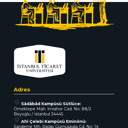
Adres
Sâdâbâd Kampüsü Sütlüce:
Örnektepe Mah. İmrahor Cad. No: 88/2
Beyoğlu / İstanbul 34445
Ahî Çelebi Kampüsü Eminönü:
Sarıdemir Mh. Ragıp Gümüşpala Cd. No: 14