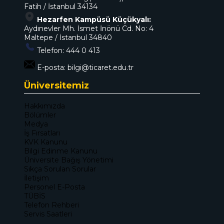
Fatih / İstanbul 34134
Hezarfen Kampüsü Küçükyalı:
Aydınevler Mh. İsmet İnönü Cd. No: 4
Maltepe / İstanbul 34840
Telefon:
444 0 413
E-posta:
bilgi@ticaret.edu.tr
Üniversitemiz
Hakkımızda
Bölümler
Medya
İş Fırsatları
KVK Kanunu
Bilgi Edinme Kanunu
Üniversite Bağış Yönetimi
Sıkça Sorulan Sorular
İletişim
Personel E-Posta
TÜBİS
Telefon Rehberi
Servis Saatleri