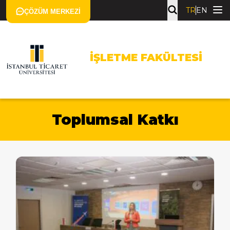
TR
EN
ÇÖZÜM MERKEZI
İŞLETME FAKÜLTESI
Toplumsal Katkı