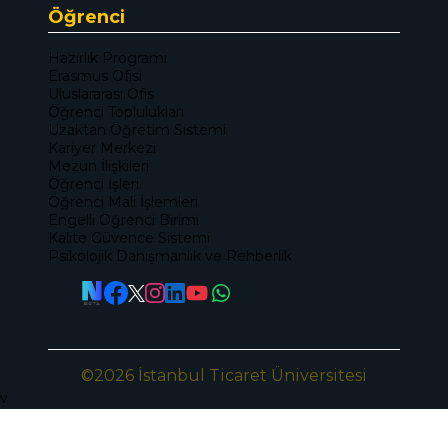
Öğrenci
Hazırlık Programı
Erasmus Ofisi
Uluslararası Ofis
Öğrenci Toplulukları
Uzaktan Öğretim Sistemi
Kariyer Merkezi
Mezun İlişkileri
Öğrenci İşleri
Öğrenci Mali İşlemleri
Engelli Öğrenci Birimi
Kalite Güvence Sistemi
Psikolojik Danışmanlık ve Rehberlik
©2026 İstanbul Ticaret Üniversitesi
v