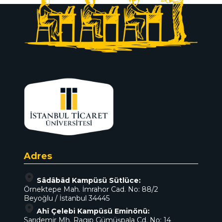
Adres
Sâdâbâd Kampüsü Sütlüce:
Örnektepe Mah. İmrahor Cad. No: 88/2
Beyoğlu / İstanbul 34445
Ahî Çelebi Kampüsü Eminönü:
Sarıdemir Mh. Ragıp Gümüşpala Cd. No: 14