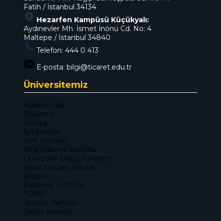
Fatih / İstanbul 34134
Hezarfen Kampüsü Küçükyalı:
Aydınevler Mh. İsmet İnönü Cd. No: 4
Maltepe / İstanbul 34840
Telefon:
444 0 413
E-posta:
bilgi@ticaret.edu.tr
Üniversitemiz
Hakkımızda
Bölümler
Medya
İş Fırsatları
KVK Kanunu
Bilgi Edinme Kanunu
Üniversite Bağış Yönetimi
Sıkça Sorulan Sorular
İletişim
Personel E-Posta
TÜBİS
Telefon Rehberi
Servis Saatleri