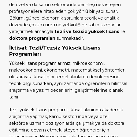
de özel ya da kamu sektöründe derinleşmek isteyen
profesyonellere hitap eden çok yönlü bir yapı sunar.
Bölüm, güncel ekonomik sorunlara teorik ve analitik
düzeyde çözüm üretme yetkinliğine sahip uzmanlar
yetiştirmek amacıyla
tezli ve tezsiz yüksek lisans
ile
doktora programları
sunmaktadır.
İktisat Tezli/Tezsiz Yüksek Lisans
Programları
Yüksek lisans programlarımız; mikroekonomi,
makroekonomi, ekonometri, matematiksel yöntemler,
uluslararası iktisat gibi temel alanlarda derinlemesine
teorik bilgi sunarken, aynı zamanda öğrencilerin bilimsel
araştırma ve yazım becerilerini geliştirmelerine olanak
tanır.
Tezli yüksek lisans programı, iktisat alanında akademik
araştırma yapmak, kamu sektöründe veya özel
sektörde uzman pozisyonlarda çalışmak ya da doktora
eğitimine devam etmek isteyen öğrenciler için
tasarlanmıştır. Bitirme projesi ile tamamlanan tezsiz