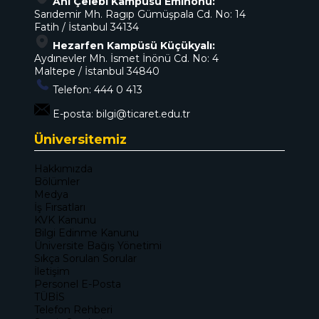
Ahî Çelebi Kampüsü Eminönü:
Sarıdemir Mh. Ragıp Gümüşpala Cd. No: 14
Fatih / İstanbul 34134
Hezarfen Kampüsü Küçükyalı:
Aydınevler Mh. İsmet İnönü Cd. No: 4
Maltepe / İstanbul 34840
Telefon:
444 0 413
E-posta:
bilgi@ticaret.edu.tr
Üniversitemiz
Hakkımızda
Bölümler
Medya
İş Fırsatları
KVK Kanunu
Bilgi Edinme Kanunu
Üniversite Bağış Yönetimi
Sıkça Sorulan Sorular
İletişim
Personel E-Posta
TÜBİS
Telefon Rehberi