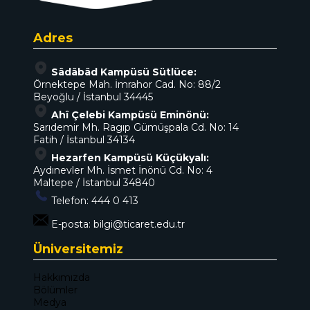
Adres
Sâdâbâd Kampüsü Sütlüce:
Örnektepe Mah. İmrahor Cad. No: 88/2
Beyoğlu / İstanbul 34445
Ahî Çelebi Kampüsü Eminönü:
Sarıdemir Mh. Ragıp Gümüşpala Cd. No: 14
Fatih / İstanbul 34134
Hezarfen Kampüsü Küçükyalı:
Aydınevler Mh. İsmet İnönü Cd. No: 4
Maltepe / İstanbul 34840
Telefon:
444 0 413
E-posta:
bilgi@ticaret.edu.tr
Üniversitemiz
Hakkımızda
Bölümler
Medya