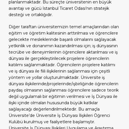
planlanmaktadır. Bu süreçte üniversitenin en büyük
avantajı ve gücü İstanbul Ticaret Odası’nın stratejik
desteği ve ortaklığıdır.
Diğer taraftan üniversitemizin temel amaçlarından olan
eğitim ve öğretim kalitesinin arttırılması ve öğrencilere
gelecekte mesleklerinde başarılı olmalarını sağlayacak
yetkinlik ve donanımın kazandırılması için; iş dünyasının
tecrübe ve deneyimlerinin öğrencilere aktarılması ve iş
dünyası ile gerçekleştirilecek projelere öğrencilerin
katılımı sağlanmaktadır. Öğrencilerin projelere katılımı
ve iş dünyası ile fiili ilişkilerinin sağlanması için çeşitli
yöntem ve yollar oluşturulmaktadır. Üniversite iş
dünyası ilişkilerinde/projelerinde/işbirliğinde öğrencilerin
paydaş olmasının sağlanması öğrencilere sadece teorik
değil uygulamalı bir eğitimin verilmesi ve İş Dünyası ile
ilişki içinde olmaları hususunda büyük katkılar
sağlayacağı değerlendirilmektedir. Bu amaçla
Üniversite’de Üniversite İş Dünyası İlişkileri Öğrenci
Kulübü kurulmuş ve faaliyetlere başlamıştır.
Üniversite İş Dünyası İlişkileri Uygulama ve Araştırma