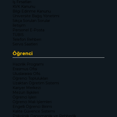
İş Fırsatları
KVK Kanunu
Bilgi Edinme Kanunu
Üniversite Bağış Yönetimi
Sıkça Sorulan Sorular
İletişim
Personel E-Posta
TÜBİS
Telefon Rehberi
Servis Saatleri
Öğrenci
Hazırlık Programı
Erasmus Ofisi
Uluslararası Ofis
Öğrenci Toplulukları
Uzaktan Öğretim Sistemi
Kariyer Merkezi
Mezun İlişkileri
Öğrenci İşleri
Öğrenci Mali İşlemleri
Engelli Öğrenci Birimi
Kalite Güvence Sistemi
Psikolojik Danışmanlık ve Rehberlik