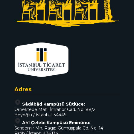
Adres
Sâdâbâd Kampüsü Sütlüce:
Örnektepe Mah. İmrahor Cad. No: 88/2
Beyoğlu / İstanbul 34445
Ahî Çelebi Kampüsü Eminönü:
Sarıdemir Mh. Ragıp Gümüşpala Cd. No: 14
Fatih / İstanbul 34134