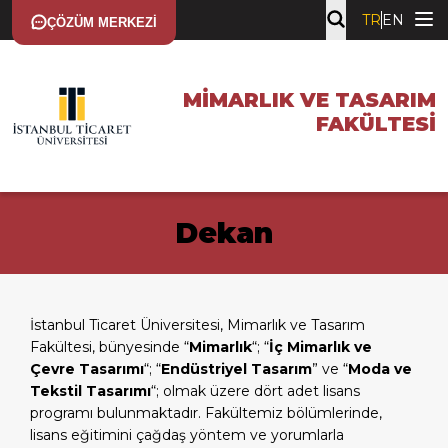
TR
EN
ÇÖZÜM MERKEZI
MIMARLIK VE TASARIM
FAKÜLTESI
Dekan
İstanbul Ticaret Üniversitesi, Mimarlık ve Tasarım
Fakültesi, bünyesinde “
Mimarlık
“; “
İç Mimarlık ve
Çevre Tasarımı
“; “
Endüstriyel Tasarım
” ve “
Moda ve
Tekstil Tasarımı
“; olmak üzere dört adet lisans
programı bulunmaktadır. Fakültemiz bölümlerinde,
lisans eğitimini çağdaş yöntem ve yorumlarla