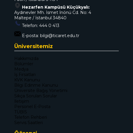
Hezarfen Kampüsü Küçükyalı:
Aydınevler Mh. İsmet İnönü Cd. No: 4
Maltepe / İstanbul 34840
Telefon:
444 0 413
E-posta:
bilgi@ticaret.edu.tr
Üniversitemiz
Hakkımızda
Bölümler
Medya
İş Fırsatları
KVK Kanunu
Bilgi Edinme Kanunu
Üniversite Bağış Yönetimi
Sıkça Sorulan Sorular
İletişim
Personel E-Posta
TÜBİS
Telefon Rehberi
Servis Saatleri