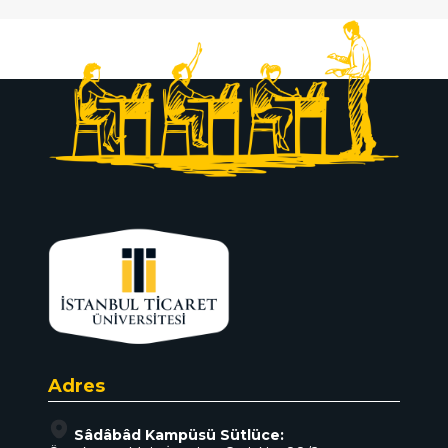
Adres
Sâdâbâd Kampüsü Sütlüce: