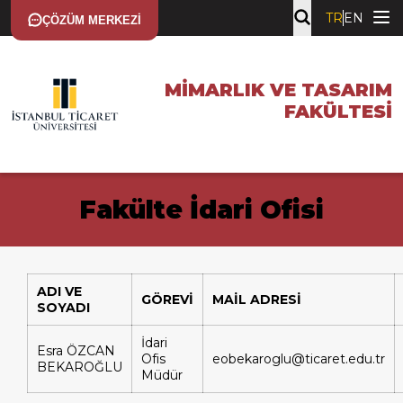
TR
EN
ÇÖZÜM MERKEZI
MIMARLIK VE TASARIM
FAKÜLTESI
Fakülte İdari Ofisi
ADI VE
GÖREVİ
MAİL ADRESİ
SOYADI
İdari
Esra
ÖZCAN
Ofis
eobekaroglu@ticaret.edu.tr
BEKAROĞLU
Müdür