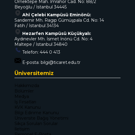
Örnektepe Mah. İmrahor Cad. No: 88/2
Beyoğlu / İstanbul 34445
Ahî Çelebi Kampüsü Eminönü:
Sarıdemir Mh. Ragıp Gümüşpala Cd. No: 14
Fatih / İstanbul 34134
Hezarfen Kampüsü Küçükyalı:
Aydınevler Mh. İsmet İnönü Cd. No: 4
Maltepe / İstanbul 34840
Telefon:
444 0 413
E-posta:
bilgi@ticaret.edu.tr
Üniversitemiz
Hakkımızda
Bölümler
Medya
İş Fırsatları
KVK Kanunu
Bilgi Edinme Kanunu
Üniversite Bağış Yönetimi
Sıkça Sorulan Sorular
İletişim
Personel E-Posta