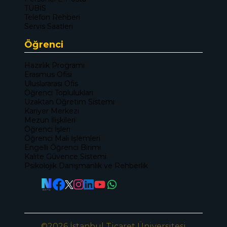
TÜBİS
Telefon Rehberi
Servis Saatleri
Öğrenci
Hazırlık Programı
Erasmus Ofisi
Uluslararası Ofis
Öğrenci Toplulukları
Uzaktan Öğretim Sistemi
Kariyer Merkezi
Mezun İlişkileri
Öğrenci İşleri
Öğrenci Mali İşlemleri
Engelli Öğrenci Birimi
Kalite Güvence Sistemi
Psikolojik Danışmanlık ve Rehberlik
©2026 İstanbul Ticaret Üniversitesi