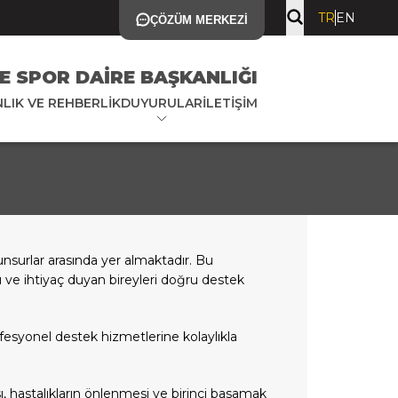
TR
EN
ÇÖZÜM MERKEZI
E SPOR DAIRE BAŞKANLIĞI
LIK VE REHBERLIK
DUYURULAR
İLETIŞIM
nsurlar arasında yer almaktadır. Bu
yı ve ihtiyaç duyan bireyleri doğru destek
ofesyonel destek hizmetlerine kolaylıkla
ı, hastalıkların önlenmesi ve birinci basamak