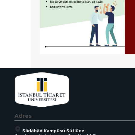
Adres
Sâdâbâd Kampüsü Sütlüce: