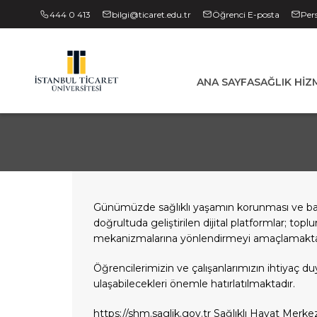
444 0 413
bilgi@ticaret.edu.tr
Öğrenci E-posta
Per
ANA SAYFA
SAĞLIK HIZ
Günümüzde sağlıklı yaşamın korunması ve bağım
doğrultuda geliştirilen dijital platformlar; to
mekanizmalarına yönlendirmeyi amaçlamakta
Öğrencilerimizin ve çalışanlarımızın ihtiyaç d
ulaşabilecekleri önemle hatırlatılmaktadır.
https://shm.saglik.gov.tr
Sağlıklı Hayat Merkezl