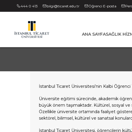
444 0 413
bilgi@ticaret.edu.tr
Öğrenci E-posta
Per
ANA SAYFA
SAĞLIK HIZ
İstanbul Ticaret Üniversitesi’nin Kalbi Öğrenci 
Üniversite eğitimi sürecinde, akademik öğrenimi
büyük önem taşımaktadır. Kültürel, sosyal ve s
Özellikle üniversite ortamında faaliyet göstere
sektörel, bilimsel, kültürel ve sanatsal konula
İstanbul Ticaret Üniversitesi, öğrencilerin kü