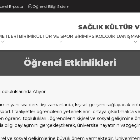
sonel E-posta
Öğrenci Bilgi Sistemi
SAĞLIK KÜLTÜR V
METLERI BIRIMI
KÜLTÜR VE SPOR BIRIMI
PSIKOLOJIK DANIŞMAN
Öğrenci Etkinlikleri
Topluluklarında Atıyor.
n yanı sıra ders dışı zamanlarda, kişisel gelişimi sağlayacak entelek
portif faaliyetler öğrencilerin yeteneklerini ortaya çıkartmakta v
n öğrenci toplulukları , öğrencilerin kişisel ve sosyal gelişimine ö
rda bilgi paylaşımını gerçekleştirerek, üniversite hayatının vazgeçi
ltürel ve sosyal gelişimlerine büyük önem vermektedir. Üniversite