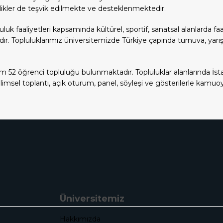
kinlikler de teşvik edilmekte ve desteklenmektedir.
uk faaliyetleri kapsamında kültürel, sportif, sanatsal alanlarda fa
adır. Topluluklarımız üniversitemizde Türkiye çapında turnuva, yar
m 52 öğrenci topluluğu bulunmaktadır. Topluluklar alanlarında İst
bilimsel toplantı, açık oturum, panel, söyleşi ve gösterilerle kam
Üniversitemiz
Hakkımızda