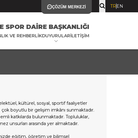
TR
EN
ÇÖZÜM MERKEZI
E SPOR DAIRE BAŞKANLIĞI
LIK VE REHBERLIK
DUYURULAR
İLETIŞIM
tüel, kültürel, sosyal, sportif faaliyetler
e çok boyutlu bir gelişim imkânı sunmaktadır.
nemli katkılarda bulunmaktadır. Topluluklar,
lmez unsurları arasında yer almaktadır.
mizde eğitim, öğretim ve bilimsel